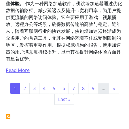
佳体验。
作为一种网络加速软件，佛跳墙加速器通过优化
数据传输路径、减少延迟以及提升带宽利用率，为用户提
供更流畅的网络访问体验。它主要应用于游戏、视频播
放、远程办公等场景，确保数据传输的高效与稳定。近年
来，随着互联网行业的快速发展，佛跳墙加速器逐渐成为
众多用户的首选工具，尤其在网络环境不佳或受到限制的
地区，发挥着重要作用。根据权威机构的报告，使用加速
器的用户满意度持续提升，显示其在提升网络体验方面具
有显著优势。
Read More
Pagination
Page
Page
Page
Page
Page
Page
Page
Page
Page
Next p
1
2
3
4
5
6
7
8
9
…
››
Last page
Last »