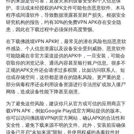
件的来源是否可靠，直接关系到设备安全和个人信息保
护。非法或未经授权的APK文件可能包含恶意软件、木马
程序或间谍软件，导致数据泄露甚至财产损失。根据安全
研究机构的报告，约有30%的免费VPN APK存在安全隐
患，因此在下载过程中必须保持高度警惕。
在下载佛跳墙VPN APK时，最常见的潜在风险包括恶意软
件感染、个人信息泄露以及设备安全受到威胁。恶意软件
可能隐藏在非官方渠道提供的APK中，一旦安装，可能会
窃取你的浏览记录、通讯内容甚至银行账户信息。很多不
正规的APK文件还会请求过多权限，比如访问联系人、短
信或存储空间，这些都是潜在的隐私风险。更严重的是，
部分病毒程序还会利用设备资源进行非法挖矿或加入僵尸
网络，造成设备性能下降甚至崩溃。
为了避免这些风险，建议你只从官方或可信的应用商店下
载VPN APK，例如Google Play或官方网站提供的版本。
你可以访问佛跳墙VPN的官方网站，确认APK的合法性和
安全性，避免下载来源不明的文件。此外，安装前应确保
设备已开启“未知来源”限制，并使用权威的杀毒软件对